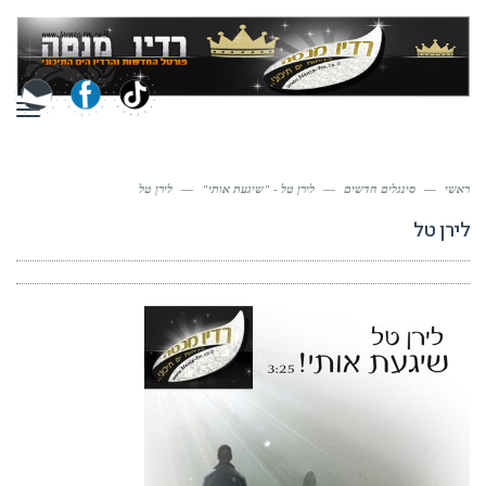
תפר
ראשי
—
סינגלים חדשים
—
לירן טל - "שיגעת אותי"
—
לירן טל
לירן טל