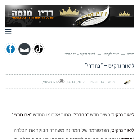
תפר
ראשי
—
שווה לקרוא
—
ליאור נרקיס – “בחדרי”
ליאור נרקיס – “בחדרי”
רדיו מנטה
14 באוקטובר 2012
14:13
697 views
ליאור נרקיס
בשיר חדש “
בחדרי
” מתוך אלבומו החדש “
אם תרצי
”
ליאור נרקיס
, הפרפורמר של המדינה משחרר הבוקר את הבלדה