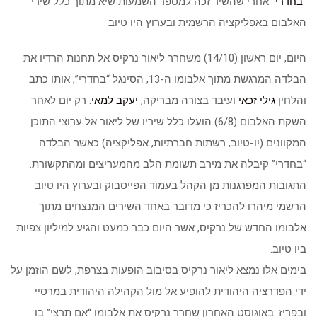
“
בחדרי
” אחרי שהשיר זכה למספר השמעות שיא מתוך כלל שירי
האלבום באפליקציה הרשמית ובערוץ היו טיוב
היום, יום ראשון (14/10) משחרר ליאור נרקיס אל תחנות הרדיו את
הבלדה המרגשת מתוך אלבומו ה-13, הסינגל “בחדרי”, אותו כתב
והלחין
גילי זכאי
ועיבד בצורה מבריקה,
יעקב למאי
. רק יום לאחר
השקת האלבום (6/8) הועלו כלל שיריו של ליאור אל ערוצי התוכן
המקוונים (יו-טיוב, רשתות חברתיות, אפליקציה) כאשר הבלדה
“בחדרי” קיבלה את מירב תשומת הלב מהמעריצים ומהתקשורת.
התגובות המפרגנות מן הקהל בעמוד הפייסבוק ובערוץ היו טיוב
הרשמי מיהרו להכריז כי מדובר באחד השירים המנצחים מתוך
אלבומו החדש של נרקיס, אשר היום כבר כמעט והגיע למיליון צפיות
ביו טיוב.
בימים אלו נמצא ליאור נרקיס בסיבוב הופעות בצרפת, לשם הוזמן על
ידי הפדרציה היהודית להופיע אל מול הקהילה היהודית במרסיי
ובפריז. באוגוסט האחרון שחרר נרקיס את אלבומו “אם תרצי” בו