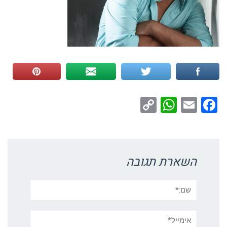
WhatsApp
Copy
Facebook
Email
Link
השארת תגובה
שם:*
אימייל*