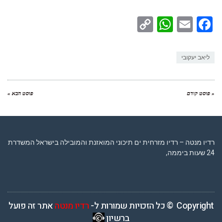
WhatsApp
Copy
Facebook
Email
Link
ליאב יעקובי
« פוסט קודם
פוסט הבא »
רדיו מנטה – רדיו מזרחית ים תיכוני המואזנת והמובילה בישראל המשדרת
24 שעות ביממה,
Copyright © כל הזכויות שמורות ל-
רדיו מנטה
אתר זה פועל
ברשיון