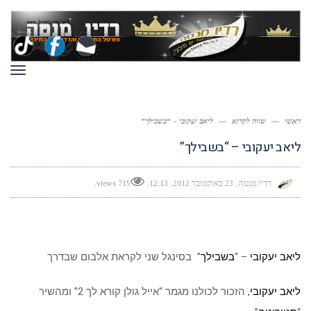
תפר
ראשי
—
שווה לקרוא
—
ליאב יעקובי – “בשבילך”
ליאב יעקובי – “בשבילך”
רדיו מנטה
23 באוקטובר 2012
12:13
715 views
ליאב יעקובי
– “
בשבילך
” בסינגל שני לקראת אלבום שבדרך
ליאב יעקובי
, הזכור לכולנו מגמר “אייל גולן קורא לך 2” ומהשיר