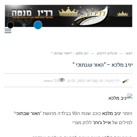
תפר
ראשי
—
סינגלים חדשים
—
יניב מלכא – “האור שבתוכי “
יניב מלכא – “האור שבתוכי “
רדיו מנטה
10 בפברואר 2013
11:53
721 views
הזמר
יניב מלכא
כוכב שנות ה90 בבלדה מרגשת “
האור שבתוכי
”
למילים של
אייל ג’ורג’
ללחן מצרי