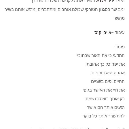
הזמר
יניב מלכא
בשיר נשמה לקראת האלבום שבדרך
יניב שר בסגנון הטורקי שכולנו אוהבים ומתחברים ומרגש אותנו בשיר
מרגש
עיבוד –
אייבי קזס
פזמון:
התדעי כי את האור שבתוכי
את יפה כל כך אהובתי
אהבה היא בעיניים
החיים יפים בשניים
את חיי את האושר בגופי
רק אותך רוצה בנשמתי
רגעים איתך הם אושר
להתעורר איתך כל בוקר