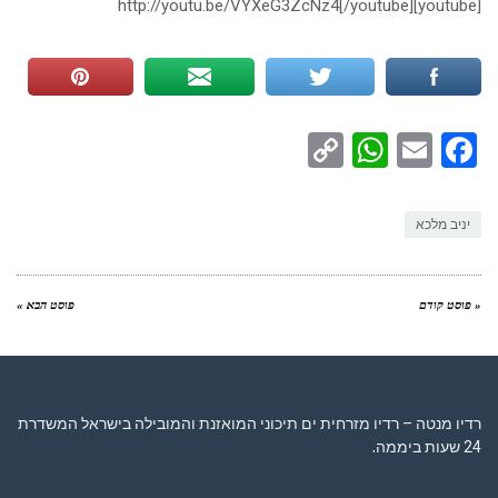
[youtube]http://youtu.be/VYXeG3ZcNz4[/youtube]
WhatsApp
Copy
Facebook
Email
Link
יניב מלכא
« פוסט קודם
פוסט הבא »
רדיו מנטה – רדיו מזרחית ים תיכוני המואזנת והמובילה בישראל המשדרת
24 שעות ביממה,