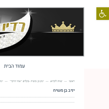
פתח סרגל נגישות
עמוד הבית
ראשי
—
שווה לקרוא
—
יניב בן משיח -בקליפ "אחי היקר"
—
יני
יניב בן משיח