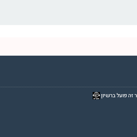
2 שעות ביממה,
 זה פועל ברשיון