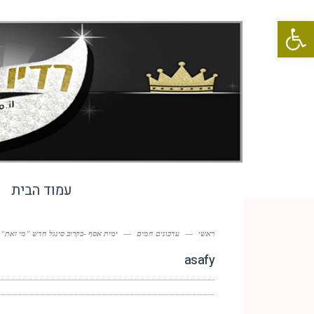
פתח סרגל נגישות
עמוד הבית
ראשי
—
עדכונים חמים
—
ימית אסף -בקרוב סינגל חדש "מי זאת"
asafy