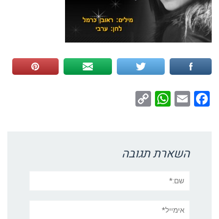
WhatsApp
Copy
Facebook
Email
Link
השארת תגובה
שם:*
אימייל*