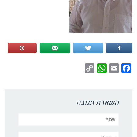
WhatsApp
Copy
Facebook
Email
Link
השארת תגובה
שם:*
אימייל*