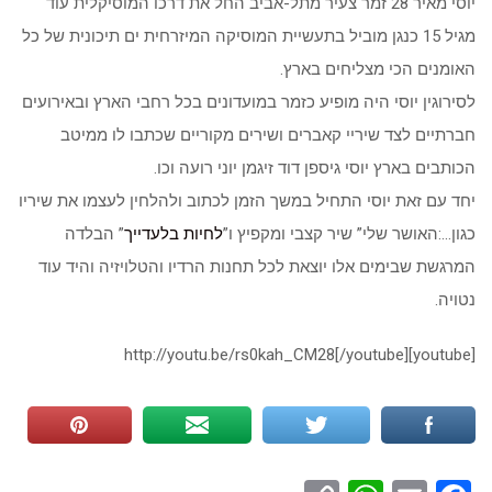
יוסי מאיר 28 זמר צעיר מתל-אביב החל את דרכו המוסיקלית עוד
מגיל 15 כנגן מוביל בתעשיית המוסיקה המיזרחית ים תיכונית של כל
האומנים הכי מצליחים בארץ.
לסירוגין יוסי היה מופיע כזמר במועדונים בכל רחבי הארץ ובאירועים
חברתיים לצד שיריי קאברים ושירים מקוריים שכתבו לו ממיטב
הכותבים בארץ יוסי גיספן דוד זיגמן יוני רועה וכו.
יחד עם זאת יוסי התחיל במשך הזמן לכתוב ולהלחין לעצמו את שיריו
כגון…:האושר שלי” שיר קצבי ומקפיץ ו”
לחיות בלעדייך
” הבלדה
המרגשת שבימים אלו יוצאת לכל תחנות הרדיו והטלויזיה והיד עוד
נטויה.
[youtube]http://youtu.be/rs0kah_CM28[/youtube]