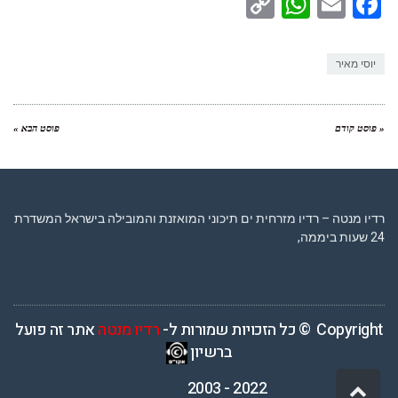
WhatsApp
Copy
Facebook
Email
Link
יוסי מאיר
« פוסט קודם
פוסט הבא »
רדיו מנטה – רדיו מזרחית ים תיכוני המואזנת והמובילה בישראל המשדרת
24 שעות ביממה,
Copyright © כל הזכויות שמורות ל-
רדיו מנטה
אתר זה פועל
ברשיון
2022 - 2003
גלילה