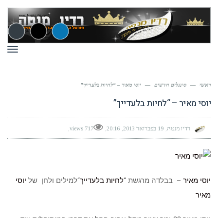
תפר
ראשי
—
סינגלים חדשים
—
יוסי מאיר – “לחיות בלעדייך”
יוסי מאיר – “לחיות בלעדייך”
רדיו מנטה
19 בפברואר 2013
20:16
717 views
יוסי מאיר
– בבלדה מרגשת “
לחיות בלעדייך
“למילים ולחן של
יוסי
מאיר