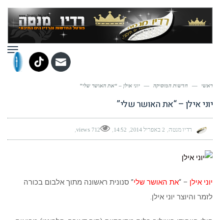
תפר
ראשי
—
חדשות המוסיקה
—
יוני אילן – “את האושר שלי”
יוני אילן – “את האושר שלי”
רדיו מנטה
2 באפריל 2014
14:52
712 views
יוני אילן
– “
את האושר שלי
” סנונית ראשונה מתוך אלבום בכורה
לזמר והיוצר יוני אילן.