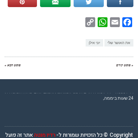
WhatsApp
Copy
Facebook
Email
Link
את האושר שלי
יוני אילן
« פוסט קודם
פוסט הבא »
רדיו מנטה – רדיו מזרחית ים תיכוני המואזנת והמובילה בישראל המשדרת
24 שעות ביממה,
Copyright © כל הזכויות שמורות ל-
רדיו מנטה
אתר זה פועל