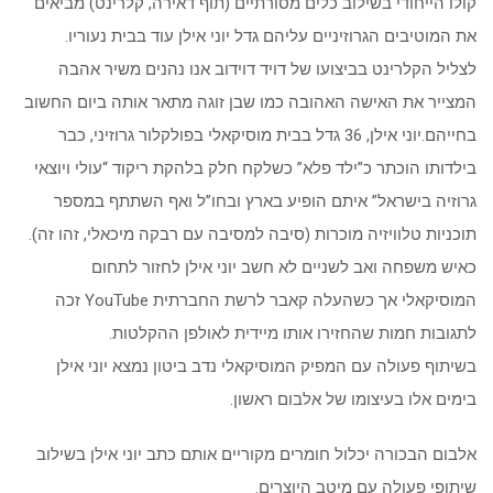
קולו הייחודי בשילוב כלים מסורתיים (תוף דאירה, קלרינט) מביאים
את המוטיבים הגרוזיניים עליהם גדל יוני אילן עוד בבית נעוריו.
לצליל הקלרינט בביצועו של דויד דוידוב אנו נהנים משיר אהבה
המצייר את האישה האהובה כמו שבן זוגה מתאר אותה ביום החשוב
בחייהם.יוני אילן, 36 גדל בבית מוסיקאלי בפולקלור גרוזיני, כבר
בילדותו הוכתר כ”ילד פלא” כשלקח חלק בלהקת ריקוד “עולי ויוצאי
גרוזיה בישראל” איתם הופיע בארץ ובחו”ל ואף השתתף במספר
תוכניות טלוויזיה מוכרות (סיבה למסיבה עם רבקה מיכאלי, זהו זה).
כאיש משפחה ואב לשניים לא חשב יוני אילן לחזור לתחום
המוסיקאלי אך כשהעלה קאבר לרשת החברתית YouTube זכה
לתגובות חמות שהחזירו אותו מיידית לאולפן ההקלטות.
בשיתוף פעולה עם המפיק המוסיקאלי נדב ביטון נמצא יוני אילן
בימים אלו בעיצומו של אלבום ראשון.
אלבום הבכורה יכלול חומרים מקוריים אותם כתב יוני אילן בשילוב
שיתופי פעולה עם מיטב היוצרים.