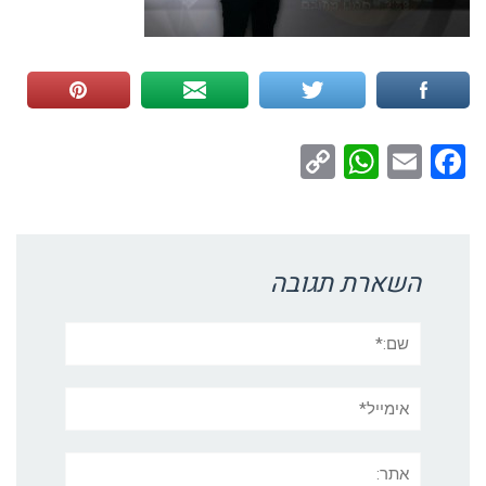
WhatsApp
Copy
Facebook
Email
Link
השארת תגובה
שם:*
אימייל*
אתר: