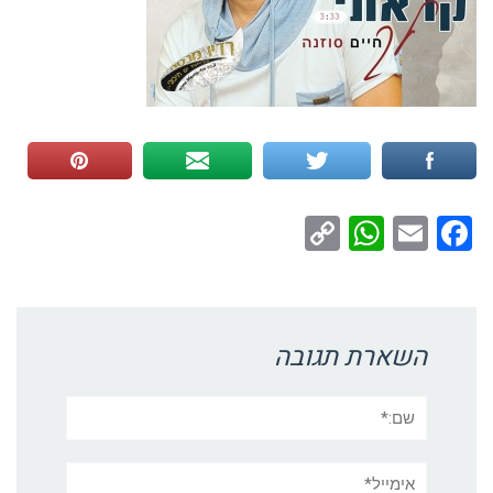
WhatsApp
Copy
Facebook
Email
Link
השארת תגובה
שם:*
אימייל*