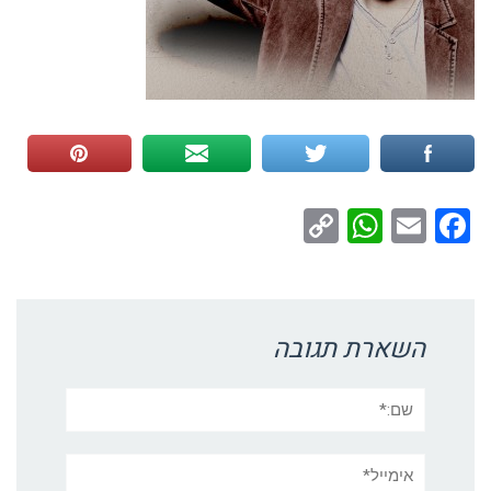
WhatsApp
Copy
Facebook
Email
Link
השארת תגובה
שם:*
אימייל*