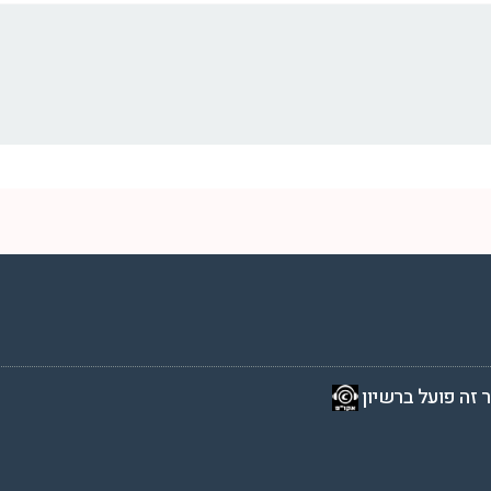
2 שעות ביממה,
 זה פועל ברשיון