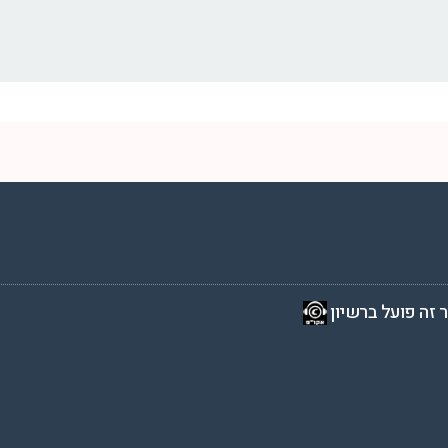
2 שעות ביממה,
 זה פועל ברשיון