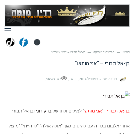
תפר
ראשי
—
חדשות המוסיקה
—
בן-אל תבורי – “אני מותש”
בן-אל תבורי – “אני מותש”
רדיו מנטה
6 באפריל 2014
14:06
947 views
בן-אל תבורי
– “
אני מותש
” למילים ולחן של
ברק רוני
ובן אל תבורי
אחרי אלבום בכורה עם להיטים כגון: “אולה אולה” “לו הייתי” “מוצא