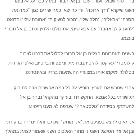
בך”, “סוף שבוע” ועוד… עובד בן אל תבורי במרץ כבר על אלבומו
השני שיקרא “דרך ארוכה”, עד כה יצאו כמה שירים כגון: “כמה את
חסרה” “אבאל’ה”, “הלב שלי”, “מכור לנשיקות” “אהובה שלי” והדואט
“להעניק לך אהבה” עם אבא שימי, את כולם הלחין וכתב בן אל תבורי
בעצמו.
בשנים האחרונות הצליח בן אל תבורי לסלול את דרכו ולצבור
קילומטרז’ לא קטן: להיטיו צברו מיליוני צפיות ביוטיוב ואלפי הורדות
בסלולר ומיקמו אותו במצעדי ההשמעות ברדיו ובאינטרנט.
אחרי שחרש את הארץ והופיע על כל במה אפשרית וזכה לחיבוק
תקשורתי בכל אמצעי התקשורת ובעיקר מהקהל נבחר בן אל
להשתתף בסידרה “גולסטאר 2” שגרפה לא מעט רייטינג.
אנו גאים להציג בפניכם את “אני מותש” שכתבו והלחינו יחד ברק רוני
ובן אל וזה הסינגל השמיני מתוך האלבום השני שאמור לצאת במהלך