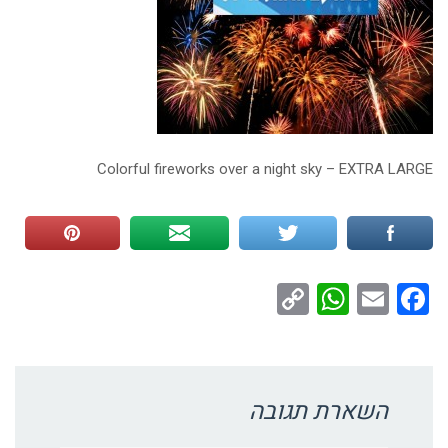
Colorful fireworks over a night sky – EXTRA LARGE
WhatsApp
Copy
Facebook
Email
Link
השארת תגובה