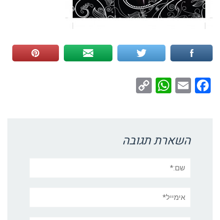
WhatsApp
Copy
Facebook
Email
Link
השארת תגובה
שם:*
אימייל*
אתר: