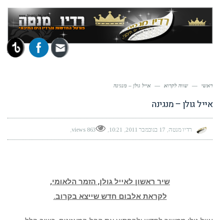
תפר
ראשי
—
שווה לקרוא
—
אייל גולן – מנגינה
אייל גולן – מנגינה
רדיו מנטה
17 בנובמבר 2011
10:21
863 views
שיר ראשון לאייל גולן, הזמר הלאומי,
לקראת אלבום חדש שייצא בקרוב.