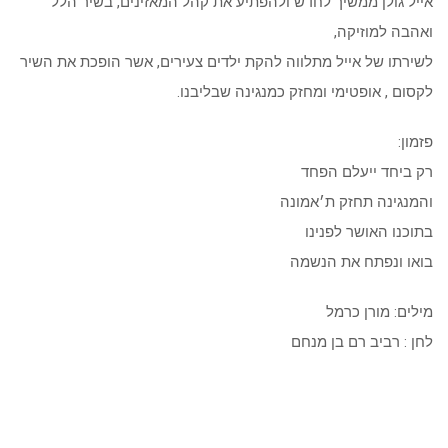
אייל גולן ממשיך לחדש ולהפתיע את קהל המאזינים, בשיר הלל
ואהבה למוזיקה,
לשירתו של אייל מתלווה להקת ילדים צעירים, אשר הופכת את השיר
לקסום , אופטימי ומחזק כמנגינה שבליבנו.
פזמון:
רק ביחד ייעלם הפחד
והמנגינה תחזק ת׳אמונה
בתוכנו האושר לפנינו
בואו ונפתח את הנשמה
מילים: מורן כרמל
לחן : רביב רם בן מנחם