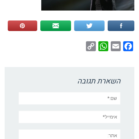
WhatsApp
Copy
Facebook
Email
Link
השארת תגובה
שם:*
אימייל*
אתר: