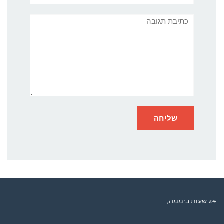
תגובה
רדיו מנטה – רדיו מזרחית ים תיכוני המואזנת והמובילה בישראל המשדרת
24 שעות ביממה,