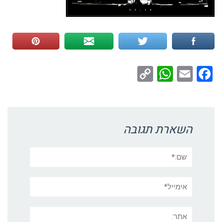
WhatsApp
Copy
Facebook
Email
Link
השארת תגובה
שם:*
אימייל*
אתר: