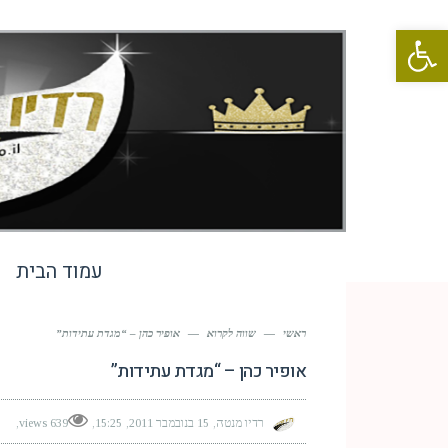
פתח סרגל נגישות
עמוד הבית
ראשי
—
שווה לקרוא
—
אופיר כהן – “מגדת עתידות”
אופיר כהן – “מגדת עתידות”
רדיו מנטה
15 בנובמבר 2011
15:25
639 views