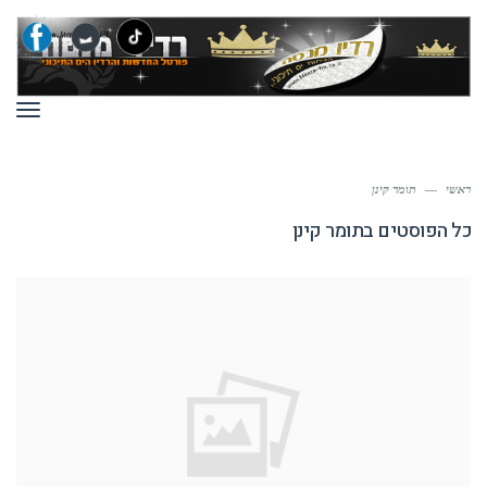
תפר
ראשי
—
תומר קינן
כל הפוסטים ב
תומר קינן