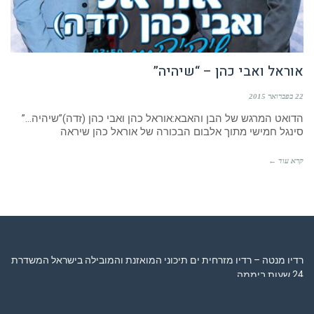
אוראל ואבי כהן – “שיהיה”
22 בפברואר 2015
הדואט המרגש של הבן והאבא:אוראל כהן ואבי כהן (זדה)”שיהיה…”
סינגל חמישי מתוך אלבום הבכורה של אוראל כהן שיראה
קרא עוד ←
רדיו מנטה – רדיו מזרחית ים תיכוני המואזנת והמובילה בישראל המשדרת
24 שעות ביממה,