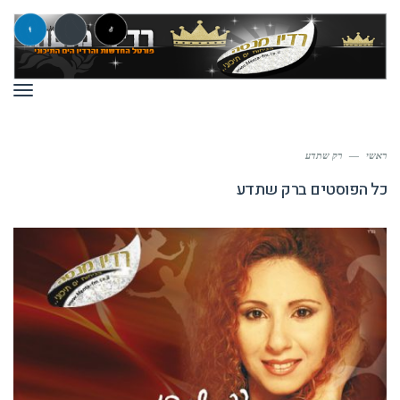
תפר
ראשי
—
רק שתדע
כל הפוסטים ב
רק שתדע