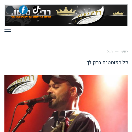
תפר
ראשי
—
רק לך
כל הפוסטים ב
רק לך