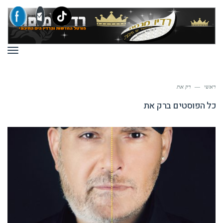
תפר
ראשי
—
רק את
כל הפוסטים ב
רק את