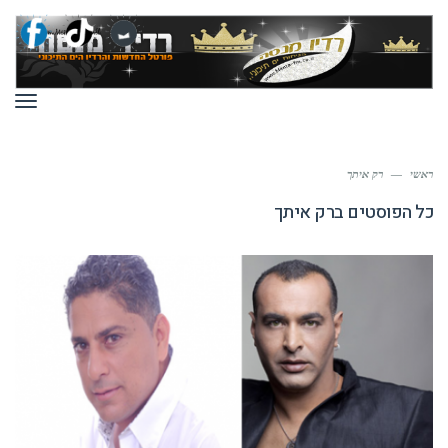
תפר
ראשי
—
רק איתך
כל הפוסטים ב
רק איתך