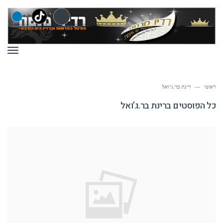
תפר
ראשי
—
רינת בר.ג’ואל
כל הפוסטים ב
רינת בר.ג’ואל