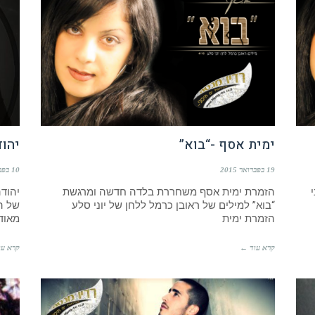
ימית אסף -“בוא”
יהוד
19 בפברואר 2015
10 בפברואר 2015
הזמרת ימית אסף משחררת בלדה חדשה ומרגשת
יהודה
“בוא” למילים של ראובן כרמל ללחן של יוני סלע
של ה
הזמרת ימית
מאוד
קרא עוד ←
קרא עו