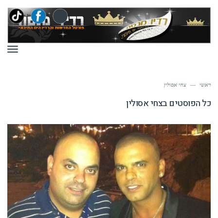
תפר
ראשי
—
צחי אסולין
כל הפוסטים ב
צחי אסולין