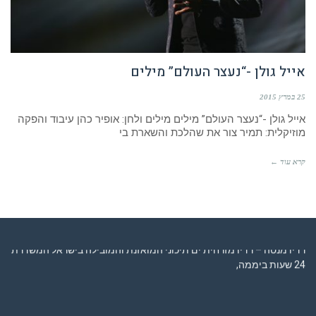
אייל גולן -“נעצר העולם” מילים
25 במרץ 2015
אייל גולן -“נעצר העולם” מילים מילים ולחן: אופיר כהן עיבוד והפקה
מוזיקלית: תמיר צור את שהלכת והשארת בי
קרא עוד ←
רדיו מנטה – רדיו מזרחית ים תיכוני המואזנת והמובילה בישראל המשדרת
24 שעות ביממה,