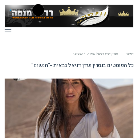
תפר
ראשי
—
נסרין ועדן דניאל גבאית -“תנשום”
כל הפוסטים ב
נסרין ועדן דניאל גבאית -“תנשום”