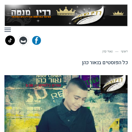
תפר
ראשי
—
נאור כהן
כל הפוסטים ב
נאור כהן