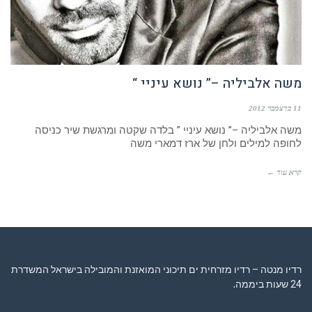
משה אלביליה –” נושא עיניי “
11 בדצמבר 2012
משה אלביליה –” נושא עיניי ” בלדה שקטה ומרגשת שיר כניסה
לחופה למילים ולחן של ארז דמארי משה
קרא עוד ←
רדיו מנטה – רדיו מזרחית ים תיכוני המואזנת והמובילה בישראל המשדרת
24 שעות ביממה,