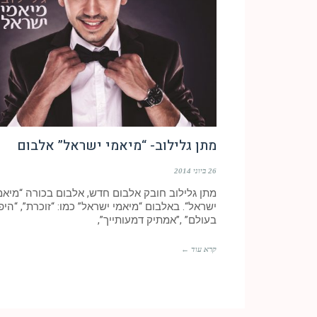
מתן גלילוב- “מיאמי ישראל” אלבום
26 ביוני 2014
מתן גלילוב חובק אלבום חדש, אלבום בכורה “מיאמ
ישראל“. באלבום “מיאמי ישראל” כמו: “זוכרת”, “היפ
בעולם” ,”אמתיק דמעותייך”,
קרא עוד ←