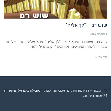
שוש רם – “לך אליה”
1 בנובמבר 2015
שוש רם משחררת סינגל קיצבי “לך אליה” סינגל שלישי מתוך אלבום
שבדרך לאחר הסינגלים הקודמים “רק שתדע” ו”מתוך
קרא עוד ←
רדיו מנטה – רדיו מזרחית ים תיכוני המואזנת והמובילה בישראל המשדרת
24 שעות ביממה,