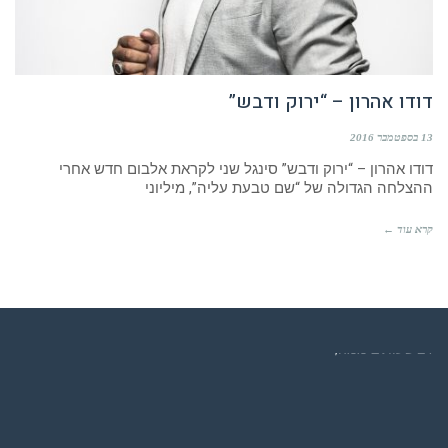
דודו אהרון – “ירוק ודבש”
13 בספטמבר 2016
דודו אהרון – “ירוק ודבש” סינגל שני לקראת אלבום חדש אחרי
ההצלחה הגדולה של “שם טבעת עליה”, מיליוני
קרא עוד ←
רדיו מנטה – רדיו מזרחית ים תיכוני המואזנת והמובילה בישראל המשדרת
24 שעות ביממה,