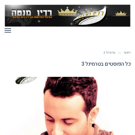
תפר
ראשי
—
טרמינל 3
כל הפוסטים ב
טרמינל 3