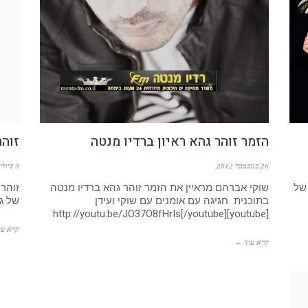
הזמר זוהר גהא ראיון ברדיו מנטה
זוהר
26 בנובמבר 2012
9 ביולי 2012
 של
שוקי אברהם מראיין את הזמר זוהר גהא ברדיו מנטה
זוהר 
בתוכנית חגיגה עם אומנים עם שוקי ועידן
של ג
[youtube]http://youtu.be/JO37O8fHrIs[/youtube]
קרא עו
קרא עוד ←