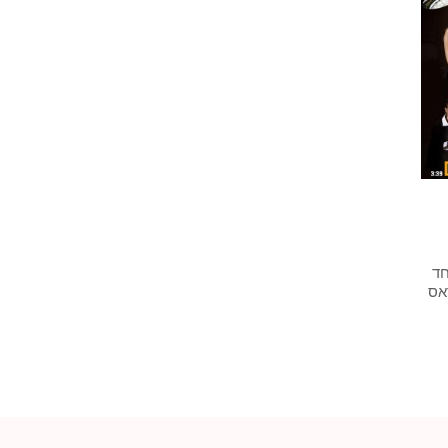
חד
אס