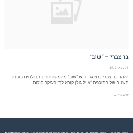
בר צברי – “שוב”
13 במאי 2012
הזמר בר צברי בסינגל חדש “שוב” מהמשתתפים הבולטים בעונה
השניה של התוכנית “אייל גולן קורא לך” בעיקר בזכות
קרא עוד ←
רדיו מנטה – רדיו מזרחית ים תיכוני המואזנת והמובילה בישראל המשדרת