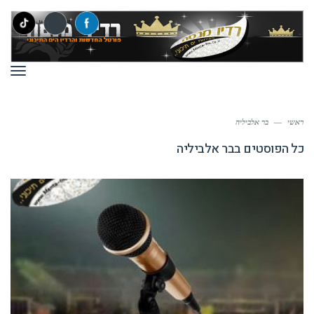
תפר
ראשי
—
בר אלביליה
כל הפוסטים ב
בר אלביליה