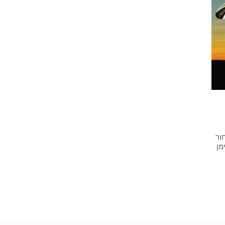
ור
מן