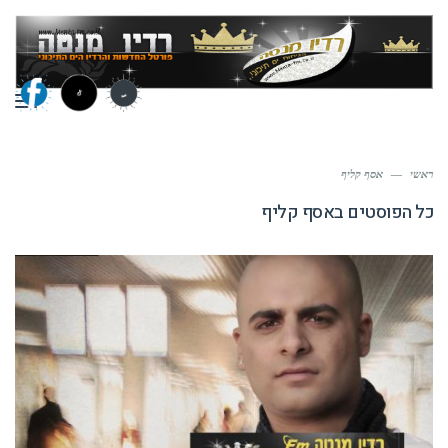
תפר
ראשי
—
אסף קליף
כל הפוסטים ב
אסף קליף