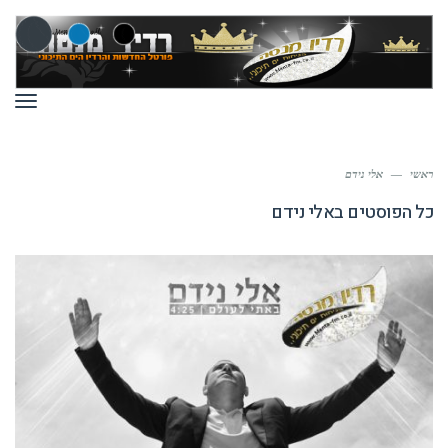
תפר
ראשי
—
אלי נידם
כל הפוסטים ב
אלי נידם