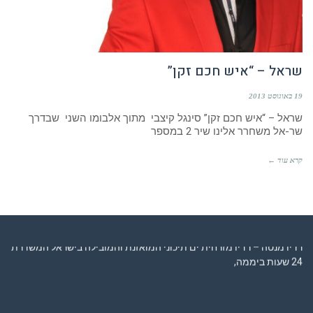
שראל – “איש חכם זקן”
19 באוגוסט 2013
שראל – “איש חכם זקן” סינגל קיצבי מתוך אלבומו השני שבדרך
שר-אל משחרר אלינו שיר 2 במספר
קרא עוד ←
רדיו מנטה – רדיו מזרחית ים תיכוני המואזנת והמובילה בישראל המשדרת
24 שעות ביממה,