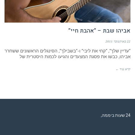
אביהו שבת – ”אהבת חיי”
22 באוקטובר 2011
“עדיין שלך“, “קחי את ליבי” ו-“בשבילך”, הסינגלים הראשונים ששחרר
אביהו, כבשו את פסגת המצעדים והגיעו לכמות היסטרית של
קרא עוד ←
רדיו מנטה – רדיו מזרחית ים תיכוני המואזנת והמובילה בישראל המשדרת
24 שעות ביממה,